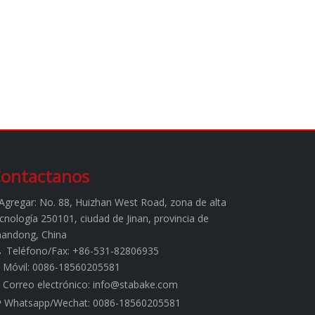
ontactanos
Agregar:
No. 88, Huizhan West Road, zona de alta
cnología 250101, ciudad de Jinan, provincia de
handong, China
Teléfono/Fax: +86-531-82806935

Móvil: 0086-18560205581
Correo electrónico:
info@stabake.com
Whatsapp/Wechat: 0086-18560205581