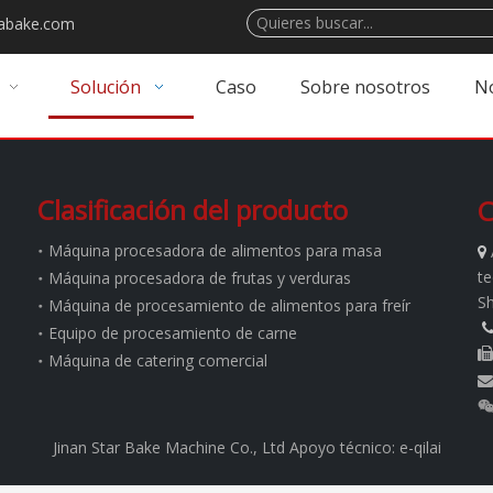
abake.com
Solución
Caso
Sobre nosotros
No
Clasificación del producto
C
Máquina procesadora de alimentos para masa

te
Máquina procesadora de frutas y verduras
S
Máquina de procesamiento de alimentos para freír
Equipo de procesamiento de carne

Máquina de catering comercial

Jinan Star Bake Machine Co., Ltd
Apoyo técnico:
e-qilai