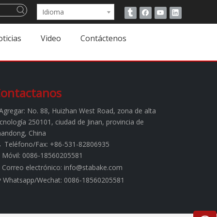
Idioma
ticias
Video
Contáctenos
ontactanos
Agregar:
No. 88, Huizhan West Road, zona de alta
cnología 250101, ciudad de Jinan, provincia de
handong, China
Teléfono/Fax: +86-531-82806935

Móvil: 0086-18560205581
Correo electrónico:
info@stabake.com
Whatsapp/Wechat: 0086-18560205581