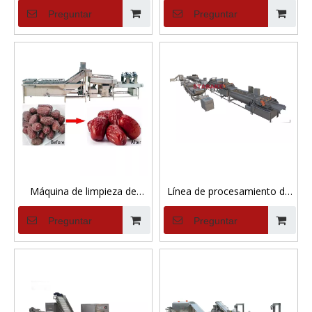
verduras modelo Taiwán,
verduras industrial
Preguntar
Preguntar
máquina procesadora
cortadora de verduras
multifuncional
Máquina de limpieza de
Línea de procesamiento de
fechas Máquina de
limpieza de frutas y verduras
Preguntar
Preguntar
procesamiento de lavado y
Línea de procesamiento de
secado de azufaifa
ensaladas de verduras
frescas