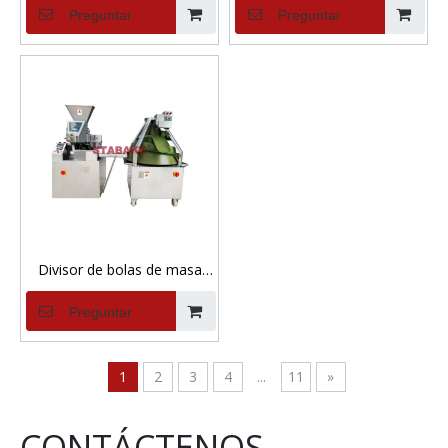
Preguntar
Preguntar
Divisor de bolas de masa
continuo eléctrico,
Preguntar
redondeador cónico de
acero inoxidable para planta
de fabricación de pan
1
2
3
4
...
11
»
CONTÁCTENOS