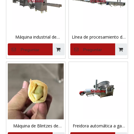
Máquina industrial de
Línea de procesamiento de
procesamiento de pelado de
clasificación, lavado y
Preguntar
Preguntar
cebolla, equipo de corte y
secado de pasas
pelado de raíz de cebolla
Máquina de Blintzes de
Freidora automática a gas
Queso
para freír por lotes