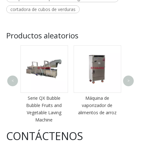
cortadora de cubos de verduras
Productos aleatorios
<
>
Máqu
red
frutas
Serie QX Bubble
Máquina de
m
ina
Bubble Fruits and
vaporizador de
átano y
Vegetable Laving
alimentos de arroz
Machine
CONTÁCTENOS