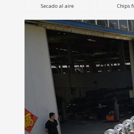
Secado al aire
Chips f