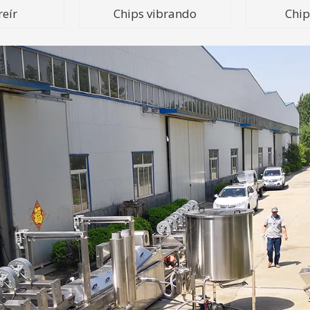
reír
Chips vibrando
Chip