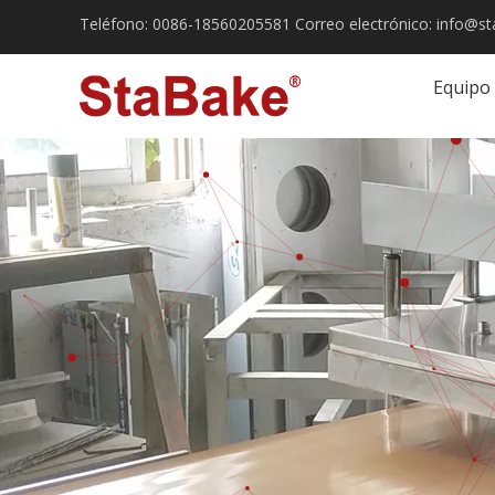
Teléfono:
0086-18560205581
Correo electrónico:
info@st
Equipo