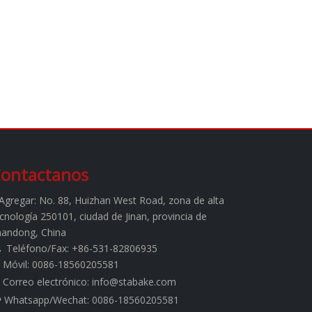
ontactanos
Agregar:
No. 88, Huizhan West Road, zona de alta
cnología 250101, ciudad de Jinan, provincia de
handong, China
Teléfono/Fax: +86-531-82806935

Móvil: 0086-18560205581
Correo electrónico:
info@stabake.com
Whatsapp/Wechat: 0086-18560205581