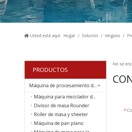
Usted está aquí:
Hogar
/
Solución
/
ninguno
/
Pr
No se enc
PRODUCTOS
CO
Máquina de procesamiento de alimentos
Máquina para mezclador de masa
Divisor de masa Rounder
Co
*
Roller de masa y sheeter
Máquina de pan plano
Máquina de masa para la masa