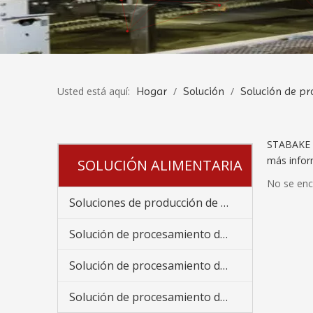
Usted está aquí:
Hogar
/
Solución
/
Solución de p
STABAKE p
más infor
SOLUCIÓN ALIMENTARIA
No se enc
Soluciones de producción de panadería
Solución de procesamiento de frutas y verduras
Solución de procesamiento de refrigerios fritos
Solución de procesamiento de productos cárnicos