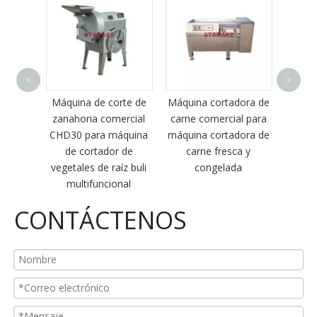
Máquin
<
>
proc
pela
LES
Máquina de corte de
Máquina cortadora de
equi
CAS
zanahoria comercial
carne comercial para
pel
UINA
CHD30 para máquina
máquina cortadora de
 DE
de cortador de
carne fresca y
AS
vegetales de raíz buli
congelada
multifuncional
CONTÁCTENOS