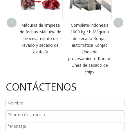
Máquina 
fabricació
<
>
rosquillas aut
Máquina de limpieza
Complete Indonesia
para la freid
de fechas Máquina de
1000 kg / h Máquina
donas
procesamiento de
de secado Konjac
lavado y secado de
automática Konjac
azufaifa
Línea de
procesamiento Konjac
Línea de secado de
chips
CONTÁCTENOS