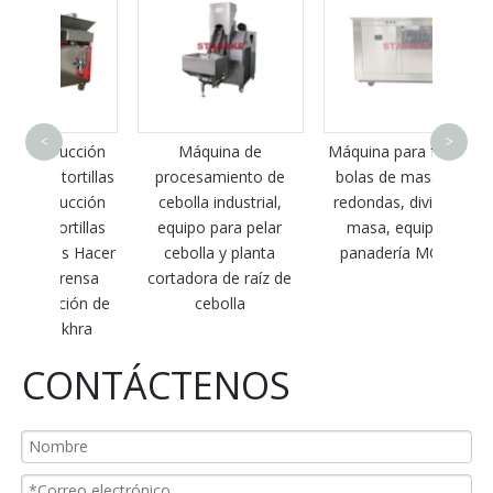
Máqui
de c
<
>
ucción
Máquina de
Máquina para fabricar
rtillas
procesamiento de
bolas de masa más
ucción
cebolla industrial,
redondas, divisor de
rtillas
equipo para pelar
masa, equipo de
s Hacer
cebolla y planta
panadería MG65-2
rensa
cortadora de raíz de
ción de
cebolla
khra
CONTÁCTENOS