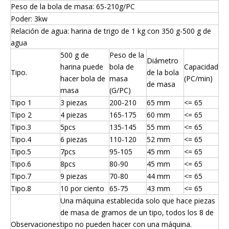
Peso de la bola de masa: 65-210g/PC
Poder: 3kw
Relación de agua: harina de trigo de 1 kg con 350 g-500 g de
agua
500 g de
Peso de la
Diámetro
harina puede
bola de
Capacidad
Tipo.
de la bola
hacer bola de
masa
(PC/min)
de masa
masa
(G/PC)
Tipo 1
3 piezas
200-210
65 mm
<= 65
Tipo 2
4 piezas
165-175
60 mm
<= 65
Tipo.3
5pcs
135-145
55 mm
<= 65
Tipo.4
6 piezas
110-120
52 mm
<= 65
Tipo.5
7pcs
95-105
45 mm
<= 65
Tipo.6
8pcs
80-90
45 mm
<= 65
Tipo.7
9 piezas
70-80
44 mm
<= 65
Tipo.8
10 por ciento
65-75
43 mm
<= 65
Una máquina establecida solo que hace piezas
de masa de gramos de un tipo, todos los 8 de
Observaciones
tipo no pueden hacer con una máquina.