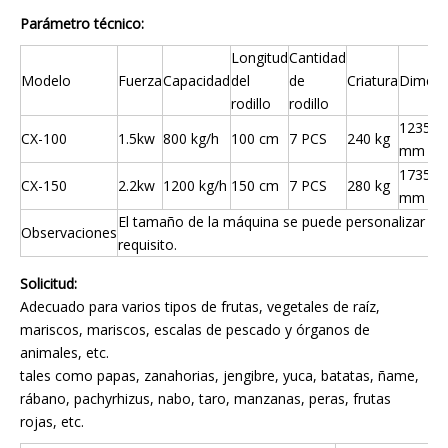
Parámetro técnico:
Longitud
Cantidad
Modelo
Fuerza
Capacidad
del
de
Criatura
Dimens
rodillo
rodillo
1235*7
CX-100
1.5kw
800 kg/h
100 cm
7 PCS
240 kg
mm
1735*7
CX-150
2.2kw
1200 kg/h
150 cm
7 PCS
280 kg
mm
El tamaño de la máquina se puede personalizar c
Observaciones
requisito.
Solicitud:
Adecuado para varios tipos de frutas, vegetales de raíz,
mariscos, mariscos, escalas de pescado y órganos de
animales, etc.
tales como papas, zanahorias, jengibre, yuca, batatas, ñame,
rábano, pachyrhizus, nabo, taro, manzanas, peras, frutas
rojas, etc.