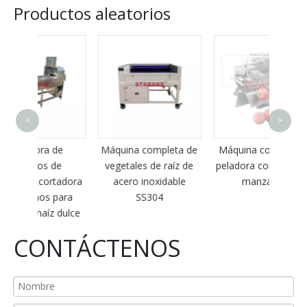
Productos aleatorios
Mezcla
<
>
esp
25
de
Máquina completa de
Máquina cortadora y
de
vegetales de raíz de
peladora comercial de
rtadora
acero inoxidable
manzanas
para
SS304
 dulce
CONTÁCTENOS