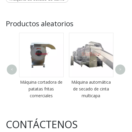
Productos aleatorios
Línea
<
>
indust
de pa
de
Máquina cortadora de
Máquina automática
para 
 samosa
patatas fritas
de secado de cinta
turco l
ritorio
comerciales
multicapa
fabr
de
plan
es
CONTÁCTENOS