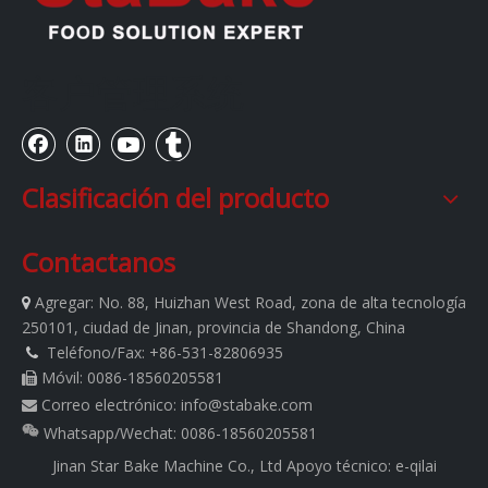
客户管理系统
Clasificación del producto
Contactanos
Agregar:
No. 88, Huizhan West Road, zona de alta tecnología

250101, ciudad de Jinan, provincia de Shandong, China
Teléfono/Fax: +86-531-82806935

Móvil: 0086-18560205581

Correo electrónico:
info@stabake.com

Whatsapp/Wechat: 0086-18560205581
Jinan Star Bake Machine Co., Ltd
Apoyo técnico:
e-qilai